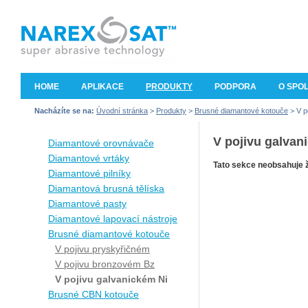
HOME
APLIKACE
PRODUKTY
PODPORA
O SPO
Nacházíte se na:
Úvodní stránka
>
Produkty
>
Brusné diamantové kotouče
> V p
V pojivu galvan
Diamantové orovnávače
Diamantové vrtáky
Tato sekce neobsahuje 
Diamantové pilníky
Diamantová brusná tělíska
Diamantové pasty
Diamantové lapovací nástroje
Brusné diamantové kotouče
V pojivu pryskyřičném
V pojivu bronzovém Bz
V pojivu galvanickém Ni
Brusné CBN kotouče