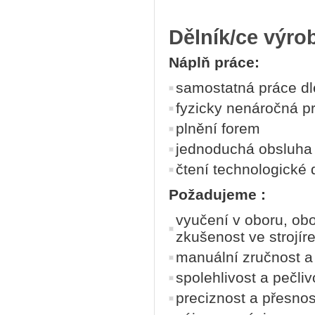
Dělník/ce výro
Náplň práce:
samostatná práce dl
fyzicky nenáročná p
plnění forem
jednoduchá obsluha 
čtení technologické
Požadujeme :
vyučení v oboru, obo
zkušenost ve strojíre
manuální zručnost a
spolehlivost a pečliv
preciznost a přesnos