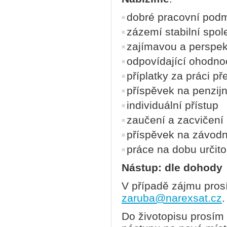
dobré pracovní pod
zázemí stabilní spol
zajímavou a perspekt
odpovídající ohodno
příplatky za práci p
příspěvek na penzijní
individuální přístup
zaučení a zacvičení
příspěvek na závodn
práce na dobu určit
Nástup: dle dohody
V případě zájmu prosí
zaruba@narexsat.cz
.
Do životopisu prosím