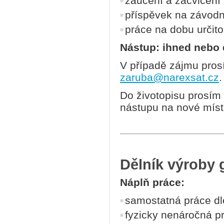
zaučení a zacvičení
příspěvek na závodn
práce na dobu určit
Nástup: ihned nebo
V případě zájmu prosí
zaruba@narexsat.cz
.
Do životopisu prosím
nástupu na nové místo
Dělník výroby 
Náplň práce:
samostatná práce dl
fyzicky nenáročná p