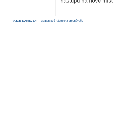
nástupu na nové místo
© 2026 NAREX SAT
–
diamantové nástroje
a
orovnávače