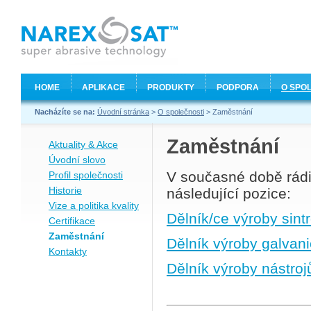
HOME
APLIKACE
PRODUKTY
PODPORA
O SPO
Nacházíte se na:
Úvodní stránka
>
O společnosti
> Zaměstnání
Zaměstnání
Aktuality & Akce
Úvodní slovo
V současné době rádi
Profil společnosti
Historie
následující pozice:
Vize a politika kvality
Dělník/ce výroby sint
Certifikace
Zaměstnání
Dělník výroby galvani
Kontakty
Dělník výroby nástroj