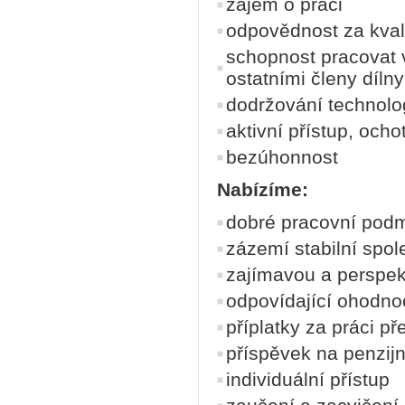
zájem o práci
odpovědnost za kval
schopnost pracovat v
ostatními členy dílny
dodržování technolo
aktivní přístup, och
bezúhonnost
Nabízíme:
dobré pracovní pod
zázemí stabilní spol
zajímavou a perspekt
odpovídající ohodno
příplatky za práci p
příspěvek na penzijní
individuální přístup