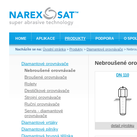
HOME
APLIKACE
PRODUKTY
PODPORA
O SPO
Nacházíte se na:
Úvodní stránka
>
Produkty
>
Diamantové orovnávače
> Nebro
Nebroušené or
Diamantové orovnávače
Nebroušené orovnávače
DN 110
Broušené orovnávače
Rolety
Destičkové orovnávače
Strojní orovnávače
Ruční orovnávače
Servis - diamantové
orovnávače
Diamantové vrtáky
detail výrobku
Diamantové pilníky
Diamantová brusná tělíska