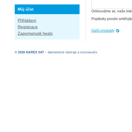
Můj účet
Omlouváme se, naše inter
Poptávky prosím směřujte
Přihlášení
Registrace
Další produkty
Zapomenuté heslo
© 2026 NAREX SAT
–
diamantové nástroje
a
orovnávače