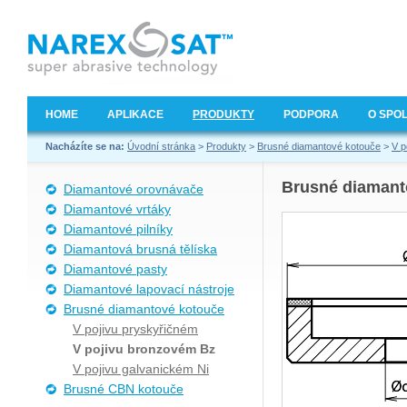
HOME
APLIKACE
PRODUKTY
PODPORA
O SPO
Nacházíte se na:
Úvodní stránka
>
Produkty
>
Brusné diamantové kotouče
>
V p
Brusné diamant
Diamantové orovnávače
Diamantové vrtáky
Diamantové pilníky
Diamantová brusná tělíska
Diamantové pasty
Diamantové lapovací nástroje
Brusné diamantové kotouče
V pojivu pryskyřičném
V pojivu bronzovém Bz
V pojivu galvanickém Ni
Brusné CBN kotouče